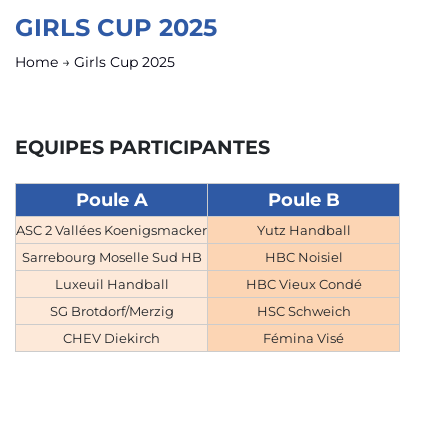
GIRLS CUP 2025
Home
→
Girls Cup 2025
EQUIPES PARTICIPANTES
Poule A
Poule B
ASC 2 Vallées Koenigsmacker
Yutz Handball
Sarrebourg Moselle Sud HB
HBC Noisiel
Luxeuil Handball
HBC Vieux Condé
SG Brotdorf/Merzig
HSC Schweich
CHEV Diekirch
Fémina Visé