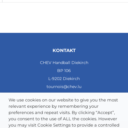
N
P
Buts
Diff
Pts
1
KONTAKT
HBC Noisiel
4
CHEV Handball Diekirch
3
BP 106
0
L-9202 Diekirch
1
tournois@chev.lu
70 - 30
COMPTE BANCAIRE: CCRALULL - IBAN LU57 0099 7800
40
We use cookies on our website to give you the most
0121 4964
relevant experience by remembering your
6
preferences and repeat visits. By clicking “Accept”,
2
you consent to the use of ALL the cookies. However
HSC Schweich
you may visit Cookie Settings to provide a controlled