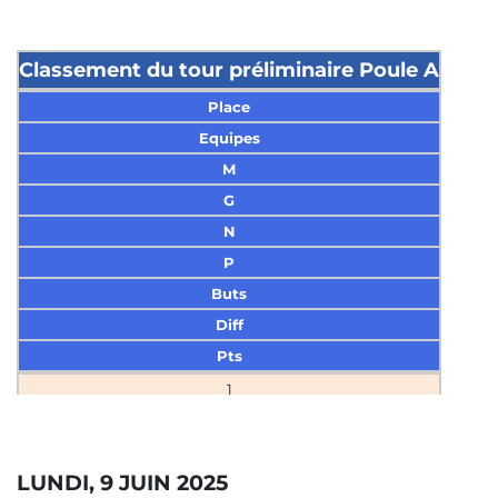
Classement du tour préliminaire Poule A
Place
Equipes
M
G
N
P
Buts
Diff
Pts
1
Luxeuil Handball
4
LUNDI, 9 JUIN 2025
3