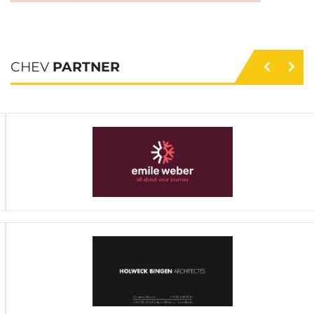
5
CHEV Diekirch
4
CHEV
PARTNER
0
1
3
34 - 45
-11
1
Classement du tour préliminaire Poule B
Place
Equipes
M
G