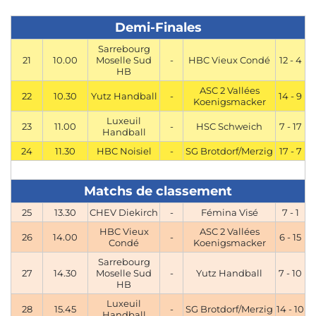
1
Demi-Finales
0
Sarrebourg
52 - 41
21
10.00
Moselle Sud
-
HBC Vieux Condé
12 - 4
11
HB
7
ASC 2 Vallées
22
10.30
Yutz Handball
-
14 - 9
Koenigsmacker
2
Luxeuil
23
11.00
-
HSC Schweich
7 - 17
SG Brotdorf/Merzig
Handball
4
24
11.30
HBC Noisiel
-
SG Brotdorf/Merzig
17 - 7
2
Matchs de classement
1
1
25
13.30
CHEV Diekirch
-
Fémina Visé
7 - 1
52 - 48
HBC Vieux
ASC 2 Vallées
26
14.00
-
6 - 15
Condé
Koenigsmacker
4
Sarrebourg
5
27
14.30
Moselle Sud
-
Yutz Handball
7 - 10
HB
3
Luxeuil
28
15.45
Sarrebourg Moselle Sud HB
-
SG Brotdorf/Merzig
14 - 10
Handball