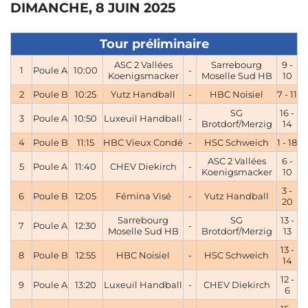
DIMANCHE, 8 JUIN 2025
Tour préliminaire
ASC 2 Vallées
Sarrebourg
9 -
1
Poule A
10:00
-
Koenigsmacker
Moselle Sud HB
10
2
Poule B
10:25
Yutz Handball
-
HBC Noisiel
7 - 11
SG
16 -
3
Poule A
10:50
Luxeuil Handball
-
Brotdorf/Merzig
14
4
Poule B
11:15
HBC Vieux Condé
-
HSC Schweich
1 - 18
ASC 2 Vallées
6 -
5
Poule A
11:40
CHEV Diekirch
-
Koenigsmacker
10
3 -
6
Poule B
12:05
Fémina Visé
-
Yutz Handball
20
Sarrebourg
SG
13 -
7
Poule A
12:30
-
Moselle Sud HB
Brotdorf/Merzig
13
13 -
8
Poule B
12:55
HBC Noisiel
-
HSC Schweich
14
12 -
9
Poule A
13:20
Luxeuil Handball
-
CHEV Diekirch
6