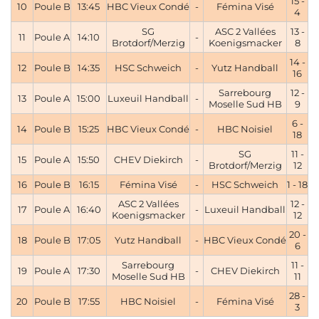
15 -
10
Poule B
13:45
HBC Vieux Condé
-
Fémina Visé
4
SG
ASC 2 Vallées
13 -
11
Poule A
14:10
-
Brotdorf/Merzig
Koenigsmacker
8
14 -
12
Poule B
14:35
HSC Schweich
-
Yutz Handball
16
Sarrebourg
12 -
13
Poule A
15:00
Luxeuil Handball
-
Moselle Sud HB
9
6 -
14
Poule B
15:25
HBC Vieux Condé
-
HBC Noisiel
18
SG
11 -
15
Poule A
15:50
CHEV Diekirch
-
Brotdorf/Merzig
12
16
Poule B
16:15
Fémina Visé
-
HSC Schweich
1 - 18
ASC 2 Vallées
12 -
17
Poule A
16:40
-
Luxeuil Handball
Koenigsmacker
12
20 -
18
Poule B
17:05
Yutz Handball
-
HBC Vieux Condé
6
Sarrebourg
11 -
19
Poule A
17:30
-
CHEV Diekirch
Moselle Sud HB
11
28 -
20
Poule B
17:55
HBC Noisiel
-
Fémina Visé
3