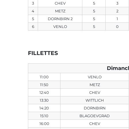
3
CHEV
5
3
4
METZ
5
2
5
DORNBIRN 2
5
1
6
VENLO
5
0
FILLETTES
Dimanch
11:00
VENLO
11:50
METZ
12:40
CHEV
13:30
WITTLICH
14:20
DORNBIRN
15:10
BLAGOEVGRAD
16:00
CHEV