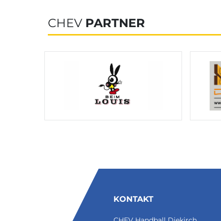
CHEV
PARTNER
KONTAKT
CHEV Handball Diekirch