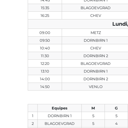
14:45
DORNBIRN 1
15:35
BLAGOEVGRAD
16:25
CHEV
Lundi
09:00
METZ
09:50
DORNBIRN 1
10:40
CHEV
11:30
DORNBIRN 2
12:20
BLAGOEVGRAD
13:10
DORNBIRN 1
14:00
DORNBIRN 2
14:50
VENLO
Equipes
M
G
1
DORNBIRN 1
5
5
2
BLAGOEVGRAD
5
4