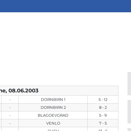
e, 08.06.2003
-
DORNBIRN 1
5 - 12
-
DORNBIRN 2
8 - 2
-
BLAGOEVGRAD
5 - 9
-
VENLO
7 - 5