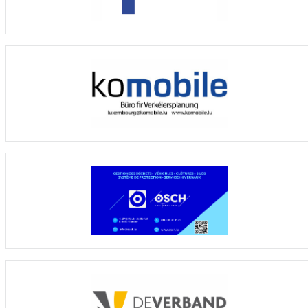
8
2
0
6
60 : 95
- 35
12
9
SF Hamborn 07
8
0
0
8
33 : 95
- 62
8