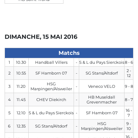
DIMANCHE, 15 MAI 2016
Matchs
1
10.30
Handball Villers
-
S & L du Pays Sierckois
8 - 6
2 -
2
10.55
SF Hamborn 07
-
SG Stans/Altdorf
12
HSG
3
11.20
-
Veneco VELO
9 - 8
Marpingen/Alsweiler
HB Museldall
4
11.45
CHEV Diekirch
-
8 - 7
Grevenmacher
16 -
5
12.10
S & L du Pays Sierckois
-
SF Hamborn 07
7
HSG
9 -
6
12.35
SG Stans/Altdorf
-
Marpingen/Alsweiler
10
16 -