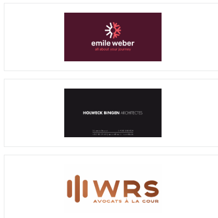
21
3
Veneco VELO
8
6
0
2
102 : 46
56
20
4
SG Stans/Altdorf
8
5
0
3