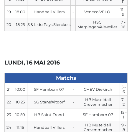
11
11 -
19
18.00
Handball Villers
-
Veneco VELO
9
HSG
7 -
20
18.25
S & L du Pays Sierckois
-
Marpingen/Alsweiler
16
LUNDI, 16 MAI 2016
Matchs
5 -
21
10:00
SF Hamborn 07
-
CHEV Diekirch
6
HB Museldall
7 -
22
10:25
SG Stans/Altdorf
-
Grevenmacher
2
15 -
23
10:50
HB Saint-Trond
-
SF Hamborn 07
1
HB Museldall
9 -
24
11:15
Handball Villers
-
Grevenmacher
8