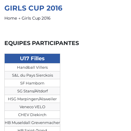
GIRLS CUP 2016
Home
→
Girls Cup 2016
EQUIPES PARTICIPANTES
U17 Filles
Handball Villers
S&L du Pays Sierckois
SF Hamborn
SG Stans/Altdorf
HSG Marpingen/Alsweiler
Veneco VELO
CHEV Diekirch
HB Museldall Grevenmacher
HB Saint-Trond