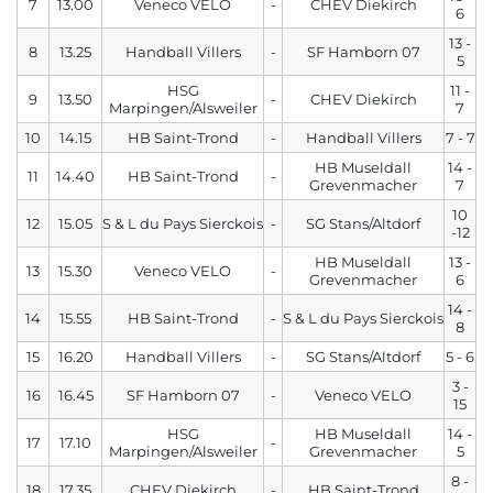
7
13.00
Veneco VELO
-
CHEV Diekirch
6
13 -
8
13.25
Handball Villers
-
SF Hamborn 07
5
HSG
11 -
9
13.50
-
CHEV Diekirch
Marpingen/Alsweiler
7
10
14.15
HB Saint-Trond
-
Handball Villers
7 - 7
HB Museldall
14 -
11
14.40
HB Saint-Trond
-
Grevenmacher
7
10
12
15.05
S & L du Pays Sierckois
-
SG Stans/Altdorf
-12
HB Museldall
13 -
13
15.30
Veneco VELO
-
Grevenmacher
6
14 -
14
15.55
HB Saint-Trond
-
S & L du Pays Sierckois
8
15
16.20
Handball Villers
-
SG Stans/Altdorf
5 - 6
3 -
16
16.45
SF Hamborn 07
-
Veneco VELO
15
HSG
HB Museldall
14 -
17
17.10
-
Marpingen/Alsweiler
Grevenmacher
5
8 -
18
17.35
CHEV Diekirch
-
HB Saint-Trond