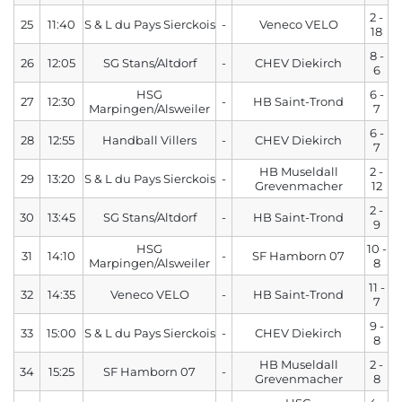
2 -
25
11:40
S & L du Pays Sierckois
-
Veneco VELO
18
8 -
26
12:05
SG Stans/Altdorf
-
CHEV Diekirch
6
HSG
6 -
27
12:30
-
HB Saint-Trond
Marpingen/Alsweiler
7
6 -
28
12:55
Handball Villers
-
CHEV Diekirch
7
HB Museldall
2 -
29
13:20
S & L du Pays Sierckois
-
Grevenmacher
12
2 -
30
13:45
SG Stans/Altdorf
-
HB Saint-Trond
9
HSG
10 -
31
14:10
-
SF Hamborn 07
Marpingen/Alsweiler
8
11 -
32
14:35
Veneco VELO
-
HB Saint-Trond
7
9 -
33
15:00
S & L du Pays Sierckois
-
CHEV Diekirch
8
HB Museldall
2 -
34
15:25
SF Hamborn 07
-
Grevenmacher
8