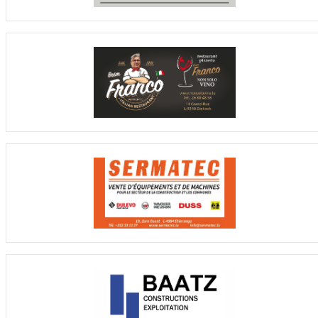
0
5
56 : 73
- 17
14
7
HB Museldall Grevenmacher
8
2
0
6
55 : 69
- 14
12
8
S & L du Pays Sierckois