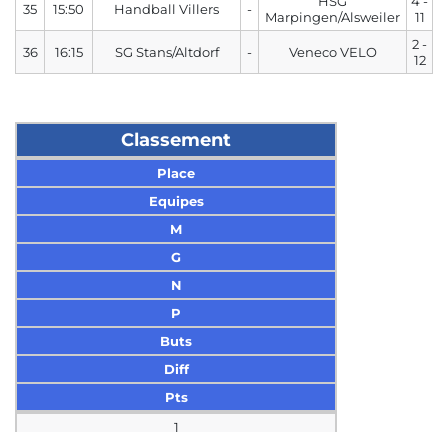
HSG
4 -
35
15:50
Handball Villers
-
Marpingen/Alsweiler
11
2 -
36
16:15
SG Stans/Altdorf
-
Veneco VELO
12
Classement
Place
Equipes
M
G
N
P
Buts
Diff
Pts
1