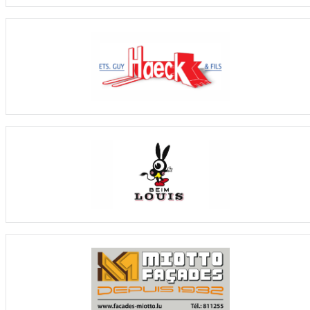
58 : 56
2
18
5
Handball Villers
8
4
1
3
63 : 59
4
17
6
CHEV Diekirch
8
3