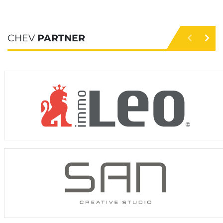
HSG Marpingen/Alsweiler
8
7
CHEV
PARTNER
0
1
87 : 55
32
22
2
HB Saint-Trond
8
6
1
1
84 : 50
34