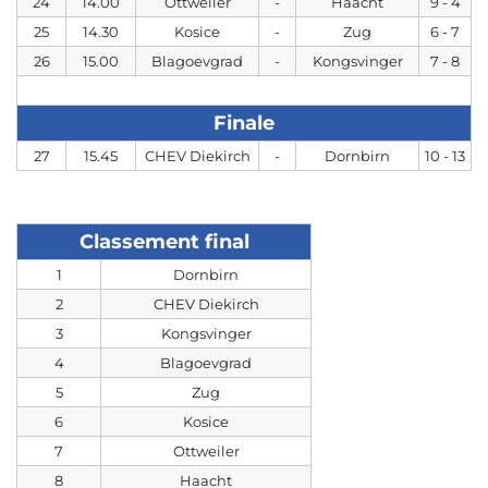
24
14.00
Ottweiler
-
Haacht
9 - 4
4
25
14.30
Kosice
-
Zug
6 - 7
3
26
15.00
Blagoevgrad
-
Kongsvinger
7 - 8
0
1
Finale
37 - 36
27
15.45
CHEV Diekirch
-
Dornbirn
10 - 13
1
10
3
Classement final
Kosice
1
Dornbirn
4
2
CHEV Diekirch
2
3
Kongsvinger
0
4
Blagoevgrad
2
5
Zug
40 - 24
6
Kosice
16
7
Ottweiler
8
8
Haacht