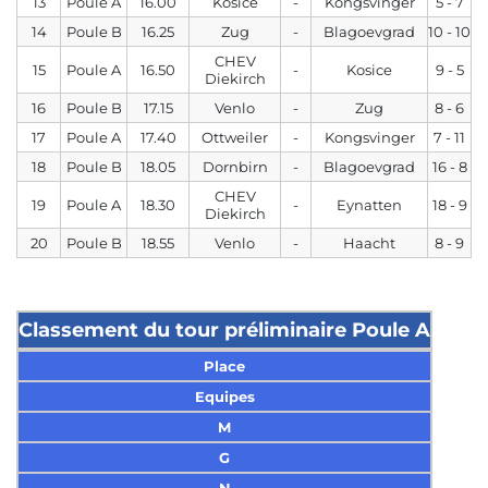
13
Poule A
16.00
Kosice
-
Kongsvinger
5 - 7
14
Poule B
16.25
Zug
-
Blagoevgrad
10 - 10
CHEV
15
Poule A
16.50
-
Kosice
9 - 5
Diekirch
16
Poule B
17.15
Venlo
-
Zug
8 - 6
17
Poule A
17.40
Ottweiler
-
Kongsvinger
7 - 11
18
Poule B
18.05
Dornbirn
-
Blagoevgrad
16 - 8
CHEV
19
Poule A
18.30
-
Eynatten
18 - 9
Diekirch
20
Poule B
18.55
Venlo
-
Haacht
8 - 9
Classement du tour préliminaire Poule A
Place
Equipes
M
G