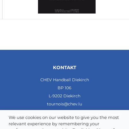
-37
4
Classement du tour préliminaire Poule B
Place
Equipes
M
G
KONTAKT
N
P
CHEV Handball Diekirch
Buts
BP 106
Diff
L-9202 Diekirch
Pts
tournois@chev.lu
1
COMPTE BANCAIRE: CCRALULL - IBAN LU57 0099 7800
We use cookies on our website to give you the most
Dornbirn
0121 4964
relevant experience by remembering your
4