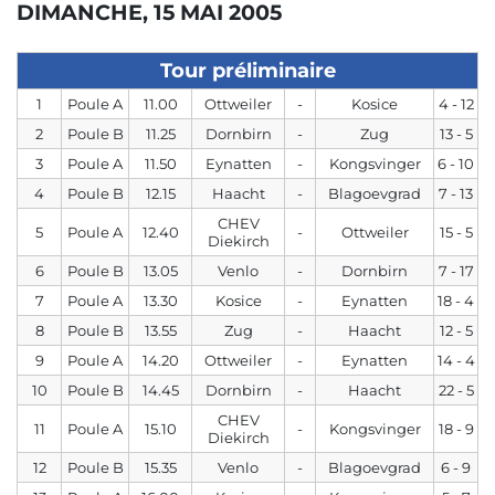
DIMANCHE, 15 MAI 2005
Tour préliminaire
1
Poule A
11.00
Ottweiler
-
Kosice
4 - 12
2
Poule B
11.25
Dornbirn
-
Zug
13 - 5
3
Poule A
11.50
Eynatten
-
Kongsvinger
6 - 10
4
Poule B
12.15
Haacht
-
Blagoevgrad
7 - 13
CHEV
5
Poule A
12.40
-
Ottweiler
15 - 5
Diekirch
6
Poule B
13.05
Venlo
-
Dornbirn
7 - 17
7
Poule A
13.30
Kosice
-
Eynatten
18 - 4
8
Poule B
13.55
Zug
-
Haacht
12 - 5
9
Poule A
14.20
Ottweiler
-
Eynatten
14 - 4
10
Poule B
14.45
Dornbirn
-
Haacht
22 - 5
CHEV
11
Poule A
15.10
-
Kongsvinger
18 - 9
Diekirch
12
Poule B
15.35
Venlo
-
Blagoevgrad
6 - 9