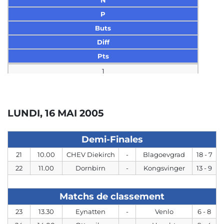
N
P
Buts
Diff
Pts
1
CHEV Diekirch
4
LUNDI, 16 MAI 2005
4
0
Demi-Finales
0
21
10.00
CHEV Diekirch
-
Blagoevgrad
18 - 7
60 - 28
22
11.00
Dornbirn
-
Kongsvinger
13 - 9
32
12
Matchs de classement
2
23
13.30
Eynatten
-
Venlo
6 - 8
Kongsvinger