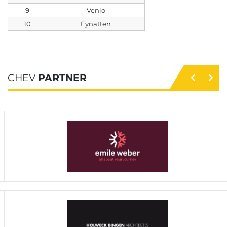
4
9
Venlo
Ottweiler
10
Eynatten
4
1
0
3
CHEV
PARTNER
30 - 42
-12
6
5
Eynatten
4
0
0
4
23 - 60