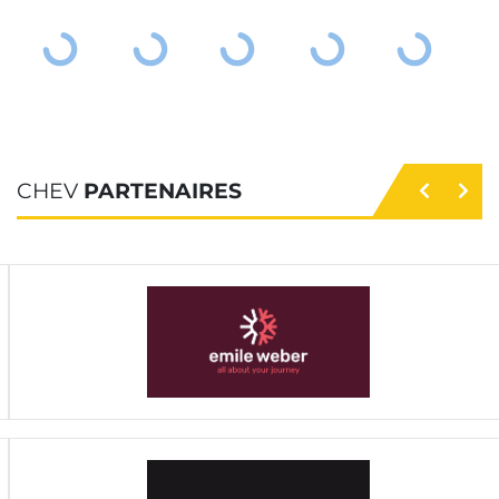
CHEV
PARTENAIRES