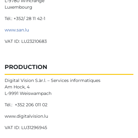
L-9780 Wincrange
Luxembourg
Tél.: +352/ 28 11 42-1
www.san.lu
VAT ID: LU23210683
PRODUCTION
Digital Vision S.àr.l. – Services informatiques
Am Hock, 4
L-9991 Weiswampach
Tél.: +352 206 011 02
www.digitalvision.lu
VAT ID: LU31296945