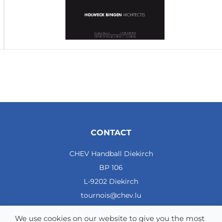
CONTACT
CHEV Handball Diekirch
BP 106
L-9202 Diekirch
tournois@chev.lu
COMPTE BANCAIRE: CCRALULL - IBAN LU57 0099 7800
We use cookies on our website to give you the most