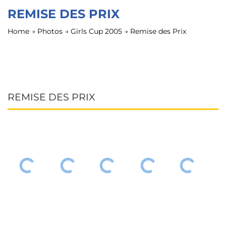
REMISE DES PRIX
Home
→
Photos
→
Girls Cup 2005
→
Remise des Prix
REMISE DES PRIX