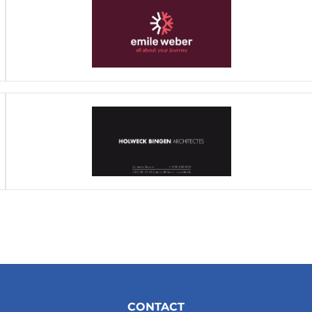
CONTACT