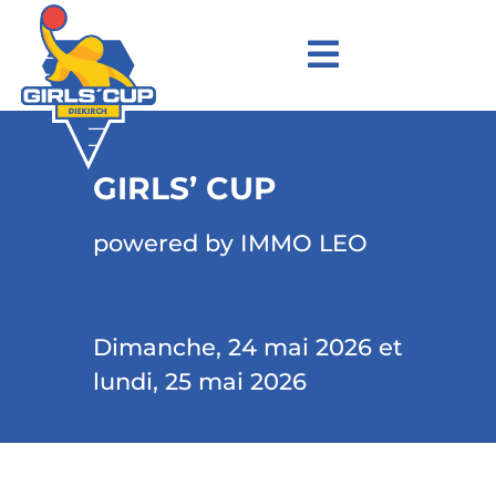
GIRLS’ CUP
powered by IMMO LEO
Dimanche, 24 mai 2026 et
lundi, 25 mai 2026