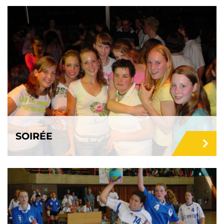
SOIRÉE