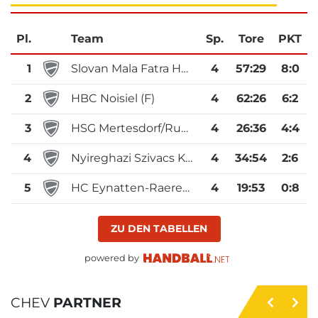
Pl.
Team
Sp.
Tore
PKT
1
Slovan Mala Fatra HK Zilina (SK)
4
57
:
29
8:0
2
HBC Noisiel (F)
4
62
:
26
6:2
3
HSG Mertesdorf/Ruwertal (D)
4
26
:
36
4:4
4
Nyireghazi Szivacs KC (H)
4
34
:
54
2:6
5
HC Eynatten-Raeren (B)
4
19
:
53
0:8
ZU DEN TABELLEN
powered by
CHEV
PARTNER