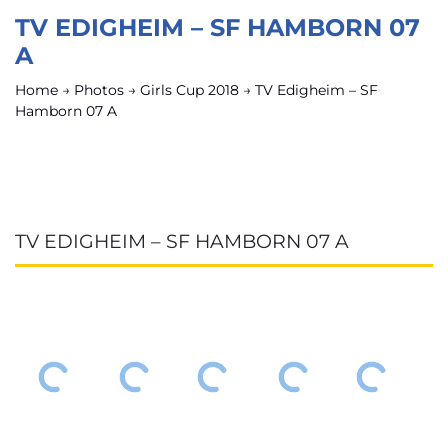
TV EDIGHEIM – SF HAMBORN 07
A
Home
→
Photos
→
Girls Cup 2018
→
TV Edigheim – SF
Hamborn 07 A
TV EDIGHEIM – SF HAMBORN 07 A