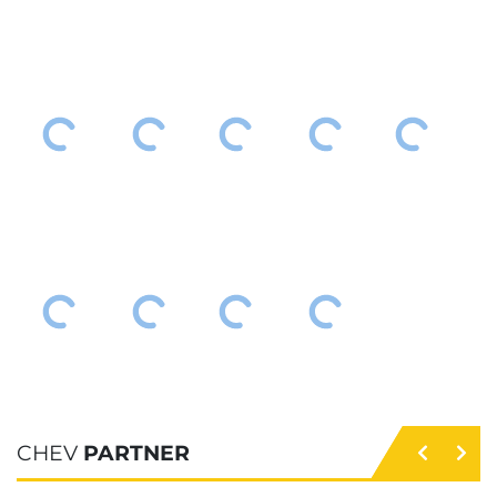
CHEV
PARTNER