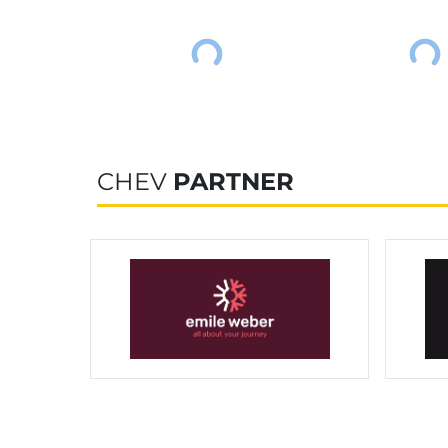
CHEV
PARTNER