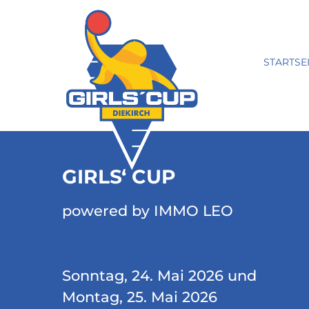
STARTSE
GIRLS‘ CUP
powered by IMMO LEO
Sonntag, 24. Mai 2026 und
Montag, 25. Mai 2026