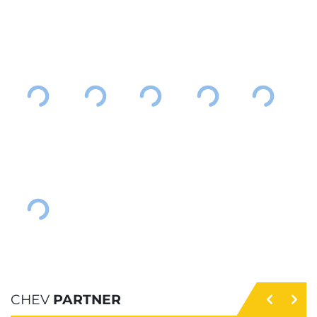
CHEV
PARTNER