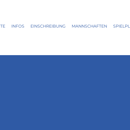
ITE
INFOS
EINSCHREIBUNG
MANNSCHAFTEN
SPIELP