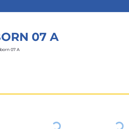
BORN 07 A
born 07 A