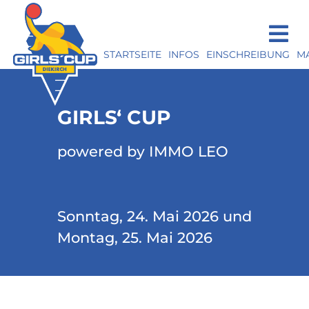
STARTSEITE
INFOS
EINSCHREIBUNG
M
GIRLS‘ CUP
powered by IMMO LEO
Sonntag, 24. Mai 2026 und
Montag, 25. Mai 2026