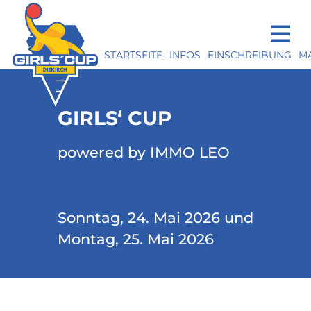
STARTSEITE
INFOS
EINSCHREIBUNG
M
GIRLS‘ CUP
powered by IMMO LEO
Sonntag, 24. Mai 2026 und
Montag, 25. Mai 2026