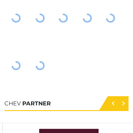
CHEV
PARTNER