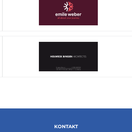
KONTAKT